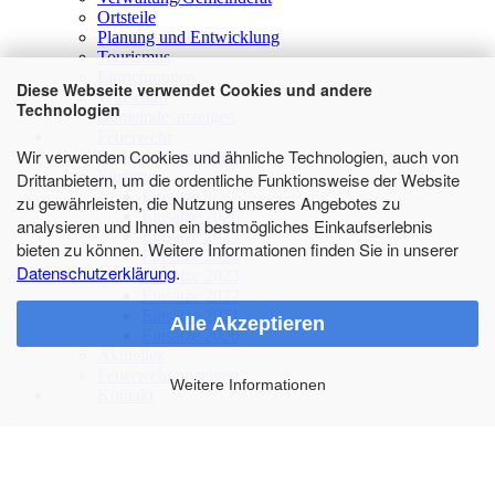
Ortsteile
Planung und Entwicklung
Tourismus
Einrichtungen
Diese Webseite verwendet Cookies und andere
Wirtschaft
Technologien
Gemeinde anzeigen
Feuerwehr
Wir verwenden Cookies und ähnliche Technologien, auch von
Feuerwehr anzeigen
Einsätze
Drittanbietern, um die ordentliche Funktionsweise der Website
Einsätze
zu gewährleisten, die Nutzung unseres Angebotes zu
Einsätze 2026
analysieren und Ihnen ein bestmögliches Einkaufserlebnis
Einsätze 2025
bieten zu können. Weitere Informationen finden Sie in unserer
Einsätze 2024
Datenschutzerklärung
.
Einsätze 2023
Einsätze 2022
Einsätze 2021
Alle Akzeptieren
Einsätze 2020
Aktuelles
Feuerwehr anzeigen
Weitere Informationen
Kontakt
Startseite
»
Einsätze
»